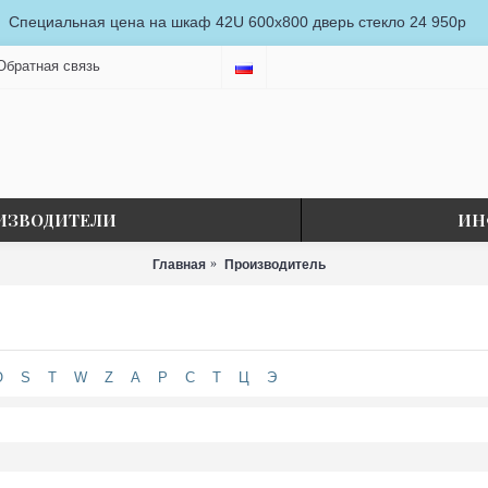
Специальная цена на шкаф 42U 600x800 дверь стекло 24 950р
Обратная связь
ИЗВОДИТЕЛИ
ИН
Главная
Производитель
O
S
T
W
Z
А
Р
С
Т
Ц
Э