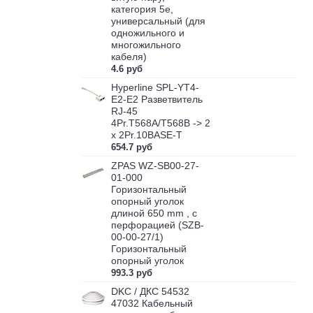
категория 5e,
универсальный (для
одножильного и
многожильного
кабеля)
4.6 руб
Hyperline SPL-YT4-
E2-E2 Разветвитель
RJ-45
4Pr.T568A/T568B -> 2
x 2Pr.10BASE-T
654.7 руб
ZPAS WZ-SB00-27-
01-000
Горизонтальный
опорный уголок
длиной 650 mm , с
перфорацией (SZB-
00-00-27/1)
Горизонтальный
опорный уголок
993.3 руб
DKC / ДКС 54532
47032 Кабельный