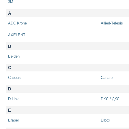
3M
A
ADC Krone
Allied-Telesis
AXELENT
B
Belden
C
Cabeus
Canare
D
D-Link
DKC / ДКС
E
Efapel
Elbox