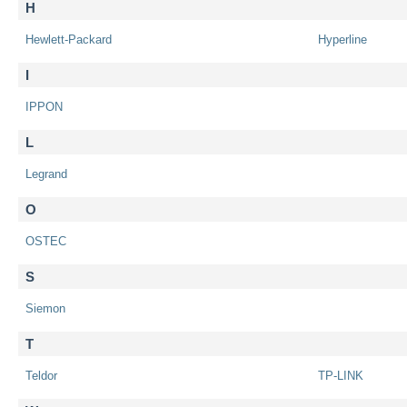
H
Hewlett-Packard
Hyperline
I
IPPON
L
Legrand
O
OSTEC
S
Siemon
T
Teldor
TP-LINK