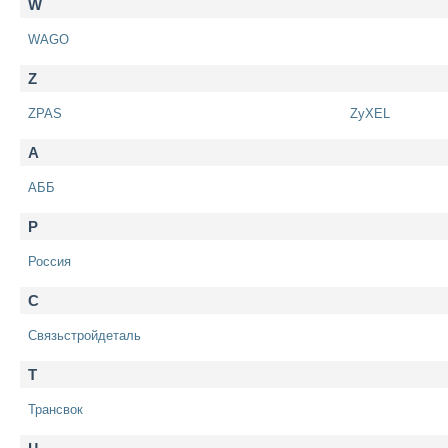
W
WAGO
Z
ZPAS
ZyXEL
А
АББ
Р
Россия
С
Связьстройдеталь
Т
Трансвок