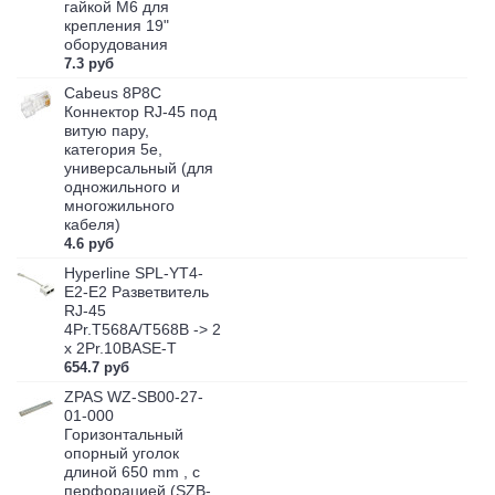
гайкой M6 для
крепления 19"
оборудования
7.3 руб
Cabeus 8P8C
Коннектор RJ-45 под
витую пару,
категория 5e,
универсальный (для
одножильного и
многожильного
кабеля)
4.6 руб
Hyperline SPL-YT4-
E2-E2 Разветвитель
RJ-45
4Pr.T568A/T568B -> 2
x 2Pr.10BASE-T
654.7 руб
ZPAS WZ-SB00-27-
01-000
Горизонтальный
опорный уголок
длиной 650 mm , с
перфорацией (SZB-