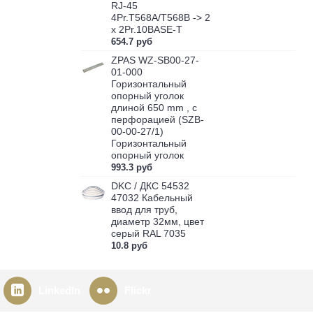
RJ-45
4Pr.T568A/T568B -> 2
x 2Pr.10BASE-T
654.7 руб
ZPAS WZ-SB00-27-
01-000
Горизонтальный
опорный уголок
длиной 650 mm , с
перфорацией (SZB-
00-00-27/1)
Горизонтальный
опорный уголок
993.3 руб
DKC / ДКС 54532
47032 Кабельный
ввод для труб,
диаметр 32мм, цвет
серый RAL 7035
10.8 руб
LinkedIn
Flickr