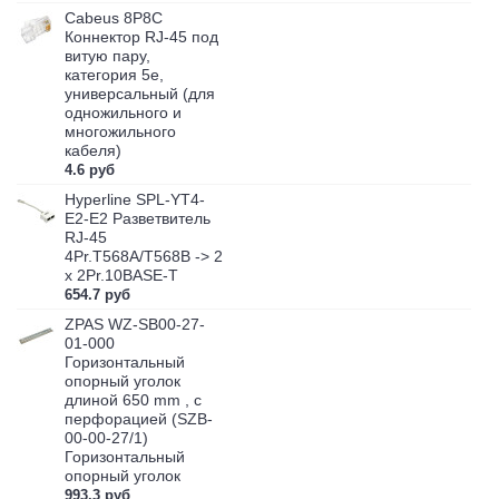
Cabeus 8P8C
Коннектор RJ-45 под
витую пару,
категория 5e,
универсальный (для
одножильного и
многожильного
кабеля)
4.6 руб
Hyperline SPL-YT4-
E2-E2 Разветвитель
RJ-45
4Pr.T568A/T568B -> 2
x 2Pr.10BASE-T
654.7 руб
ZPAS WZ-SB00-27-
01-000
Горизонтальный
опорный уголок
длиной 650 mm , с
перфорацией (SZB-
00-00-27/1)
Горизонтальный
опорный уголок
993.3 руб